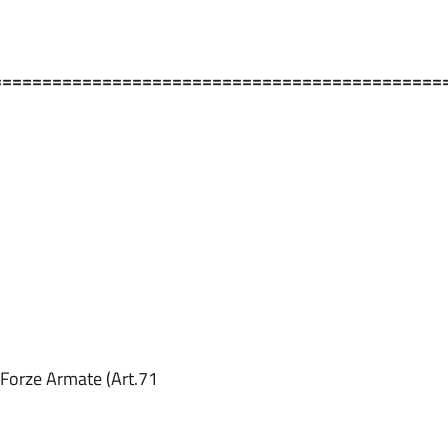
=============================================
e Forze Armate (Art.71