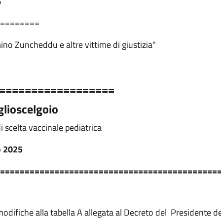
6
========
ino Zuncheddu e altre vittime di giustizia"
==================
glioscelgoio
 scelta vaccinale pediatrica
o 2025
============================================
difiche alla tabella A allegata al Decreto del Presidente d