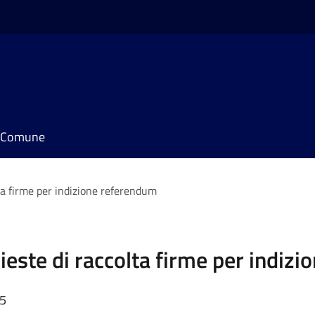
il Comune
lta firme per indizione referendum
hieste di raccolta firme per indiz
35