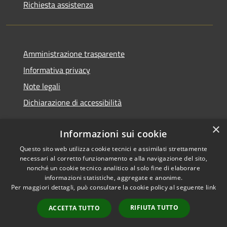
Richiesta assistenza
Amministrazione trasparente
Informativa privacy
Note legali
Dichiarazione di accessibilità
×
Informazioni sui cookie
Questo sito web utilizza cookie tecnici e assimilati strettamente
RSS
Copyright © 2026 • Comune di
necessari al corretto funzionamento e alla navigazione del sito,
Accessibilità
Nurallao • Powered by
nonché un cookie tecnico analitico al solo fine di elaborare
Privacy
Municipium
Accesso
•
informazioni statistiche, aggregate e anonime.
Per maggiori dettagli, può consultare la cookie policy al seguente
link
Cookie
redazione
Mappa del sito
RIFIUTA TUTTO
ACCETTA TUTTO
Intranet