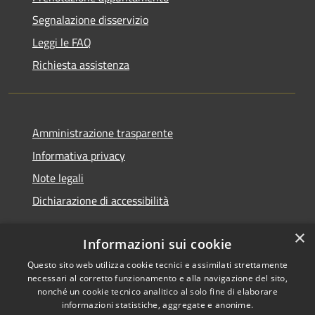
Segnalazione disservizio
Leggi le FAQ
Richiesta assistenza
Amministrazione trasparente
Informativa privacy
Note legali
Dichiarazione di accessibilità
×
Informazioni sui cookie
Questo sito web utilizza cookie tecnici e assimilati strettamente
RSS
Copyright © 2026 • Comune di
necessari al corretto funzionamento e alla navigazione del sito,
Accessibilità
Nurallao • Powered by
nonché un cookie tecnico analitico al solo fine di elaborare
Privacy
Municipium
Accesso
•
informazioni statistiche, aggregate e anonime.